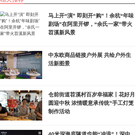
马上开“演” 即刻开“购”！余杭“年味
剧场”在阿里开锣，“余氏一家”带火
苕溪新风景
中东欧商品链接户外展 共绘户外生
活新图景
仓前街道苕溪村百岁幸福家丨花好月
圆迎中秋 浓情暖意承传统”手工灯笼
制作活动
40米深海底隧道也能“冲浪”！深中