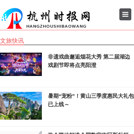
文旅快讯
搜索
非遗戏曲邂逅烟花大秀 第二届湖边
公司
企业
戏剧节即将点亮阳澄
暑期“宠粉”！黄山三季度惠民大礼包
已上线～