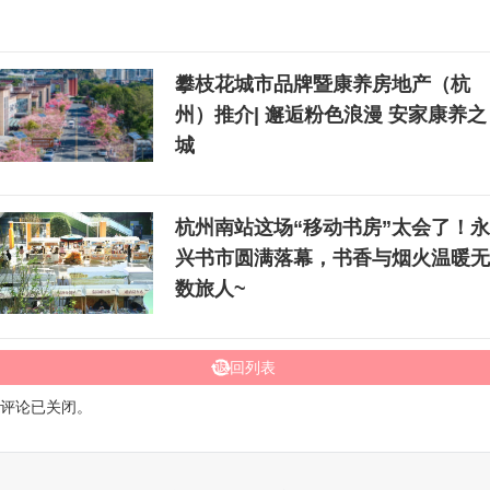
攀枝花城市品牌暨康养房地产（杭
州）推介| 邂逅粉色浪漫 安家康养之
城
杭州南站这场“移动书房”太会了！永
兴书市圆满落幕，书香与烟火温暖无
数旅人~
返回列表
评论已关闭。