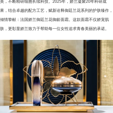
美，不断精研细胞长续科技。2025年，娇兰凝聚20年科研成
果，结合卓越的配方工艺，赋新诠释御廷兰花系列的护肤臻作，
倾情挚献：法国娇兰御廷兰花御龄面霜。这款面霜不仅娇宠肌
肤，更彰显娇兰致力于帮助每一位女性追求青春美丽的承诺。