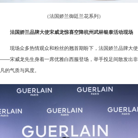
（法国娇兰御廷兰花系列）
法国娇兰品牌大使宋威龙惊喜空降杭州武林银泰活动现场
现场众多热情观众和粉丝的翘首期盼下，法国娇兰品牌大使
——宋威龙先生身着一席优雅白西服登场，举手投足间散发出非
凡的气质与风度。