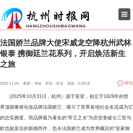
法国娇兰品牌大使宋威龙空降杭州武林
搜索
银泰 携御廷兰花系列，开启焕活新生
公司
企业
之旅
评论
2025-11-04
来源：
本站
栏目：
生活
浏览：
5,091次
(2025年10月31日，杭州）源于皇室，创立于1828年的世
界顶级奢侈化妆品牌法国娇兰，吸引了世界各地社会名流成为它
的忠实拥趸。而品牌最为著名的“帝王之水”为庆贺拿破仑三世与
欧也妮皇后的新婚而作，也令法国娇兰成为世界瞩目的“皇家御