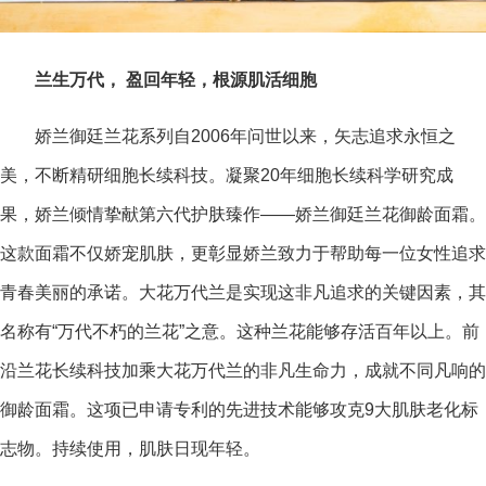
兰生万代， 盈回年轻，根源肌活细胞
娇兰御廷兰花系列自2006年问世以来，矢志追求永恒之
美，不断精研细胞长续科技。凝聚20年细胞长续科学研究成
果，娇兰倾情挚献第六代护肤臻作——娇兰御廷兰花御龄面霜。
这款面霜不仅娇宠肌肤，更彰显娇兰致力于帮助每一位女性追求
青春美丽的承诺。大花万代兰是实现这非凡追求的关键因素，其
名称有“万代不朽的兰花”之意。这种兰花能够存活百年以上。前
沿兰花长续科技加乘大花万代兰的非凡生命力，成就不同凡响的
御龄面霜。这项已申请专利的先进技术能够攻克9大肌肤老化标
志物。持续使用，肌肤日现年轻。