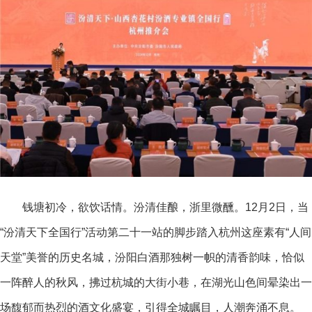
钱塘初冷，欲饮话情。汾清佳酿，浙里
微醺。12月2日，当
“汾清天下全国行”活动第二十一站的脚步踏入杭州这座素有“人间
天堂”美誉的历史名城，汾阳白酒那独树一帜的清香韵味，恰似
一阵醉人的秋风，拂过杭城的大街小巷，在湖光山色间晕染出一
场馥郁而热烈的酒文化盛宴，引得全城瞩目，人潮奔涌不息。