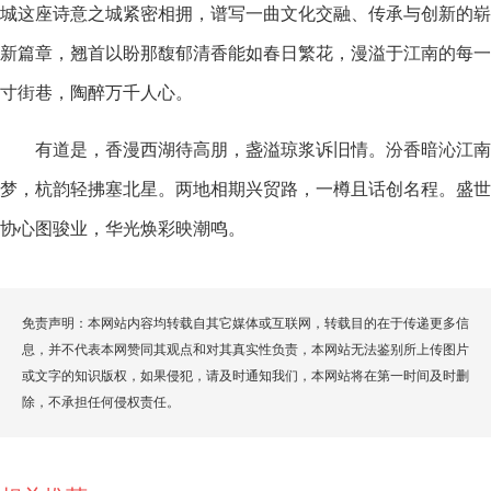
城这座诗意之城紧密相拥，谱写一曲文化交融、传承与创新的崭
新篇章，翘首以盼那馥郁清香能如春日繁花，漫溢于江南的每一
寸街巷，陶醉万千人心。
有道是，香漫西湖待高朋，盏溢琼浆诉旧情。汾香暗沁江南
梦，杭韵轻拂塞北星。两地相期兴贸路，一樽且话创名程。盛世
协心图骏业，华光焕彩映潮鸣。
免责声明：本网站内容均转载自其它媒体或互联网，转载目的在于传递更多信
息，并不代表本网赞同其观点和对其真实性负责，本网站无法鉴别所上传图片
或文字的知识版权，如果侵犯，请及时通知我们，本网站将在第一时间及时删
除，不承担任何侵权责任。