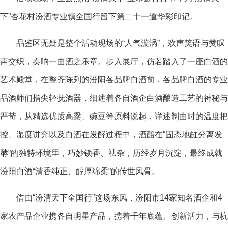
下”杏花村汾酒专业镇全国行留下第
二十一道华彩印记。
品鉴区无疑是整个活动现场的“人气漩涡”，欢声笑语与赞叹
声交织，奏响一曲酒之乐章。步入展厅，仿若踏入了一座白酒的
艺术殿堂，在整齐陈列的汾阳各品牌白酒前，各品牌白酒的专业
品酒师们指尖轻抚酒器，细述着各自酒企白酒酿造工艺的神秘与
严苛，从精选优质高粱、豌豆等原料说起，详述制曲时的温度把
控、湿度讲究以及白酒在发酵过程中，酒醅在“固态地缸分离发
酵”的独特环境里，巧妙锁香、祛杂，历经岁月沉淀，最终成就
汾阳白酒“清香纯正、醇厚绵柔”的传世风骨。
借由“汾清天下全国行”这场东风，汾阳市14家知名酒企和4
家农产品企业携各自明星产品，携着千年底蕴、创新活力，与杭