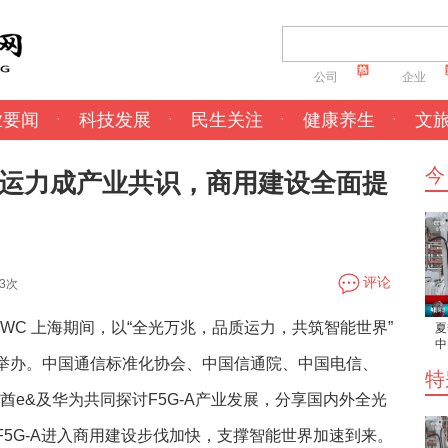
公司
企业
业要闻
科技发展
民生关注
健康养生
文
今
品质运力成产业共识，商用建设全面提
评论
73次
 MWC 上海期间，以“全光万兆，品质运力，共筑智能世界”
夏
中
给
功举办。中国通信标准化协会、中国信通院、中国电信、
特
遇
联酋e&及华为共同探讨F5G-A产业发展，分享国内外全光
F5G-A进入商用建设步伐加快，支撑智能世界加速到来。