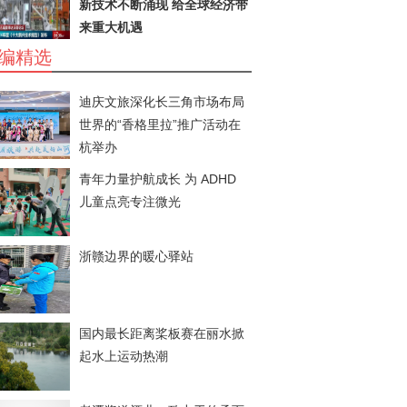
新技术不断涌现 给全球经济带
来重大机遇
编精选
迪庆文旅深化长三角市场布局
世界的“香格里拉”推广活动在
杭举办
青年力量护航成长 为 ADHD
儿童点亮专注微光
浙赣边界的暖心驿站
国内最长距离桨板赛在丽水掀
起水上运动热潮